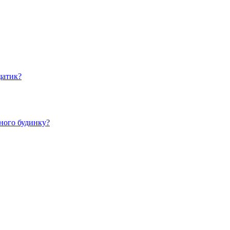
щатик?
йного будинку?