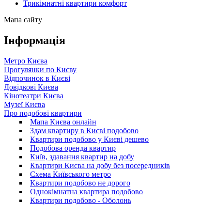
Трикімнатні квартири комфорт
Мапа сайту
Інформація
Метро Києва
Прогулянки по Києву
Відпочинок в Києві
Довідкові Києва
Кінотеатри Києва
Музеї Києва
Про подобові квартири
Мапа Києва онлайн
Здам квартиру в Києві подобово
Квартири подобово у Києві дешево
Подобова оренда квартир
Київ, здавання квартир на добу
Квартири Києва на добу без посередників
Схема Київського метро
Квартири подобово не дорого
Однокімнатна квартира подобово
Квартири подобово - Оболонь