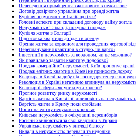
Первинний і вторинний ринок житла, що краще?
Переведення приміщення з житлового в нежитлове
Договір довірчого управління при оренді житла
Купівля нерухомості в Італії, що і як?
Головні аспекти при складанні договору найму житла
Нерухомість в Таїланді, покупка і продаж
Купівля житла в Болгарії
Підготовка квартири до здачі в оренду
Оренда житла за кордоном для проведення чергової від
Перепланування квартири в студію, чи варто?
Інвестиції в нерухомість за кордоном, чи це можливо?
Як правильно здавати квартиру подобово?
Продаж комерційної нерухомості, Київ пропонує кращі 
Продаж елітних квартир в Києві не приносить доходу
Квартира в Києві на добу від господаря тепер є популя
Революція в Україні негативно вплинула на нерухоміст
Квартирні афери - як уникнути халепи?
Прогноз розвитку ринку нерухомості
Вартість житла в Києві і її впливовість на нерухомість 
Вартість житла в Криму поки стабільна
Попит на елітну нерухомість зростає
Київська нерухомість в очікуванні перевиборів
Росіяни хвилюються за свої квартири в Україні
Українська нерухомість у вигляді бізнесу
Вклади в нерухомість: переваги та недоліки