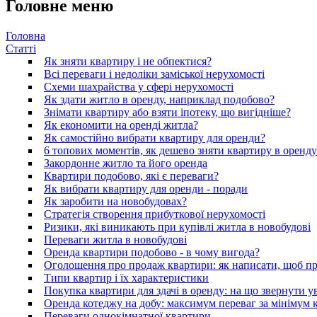
Головне меню
Головна
Статті
Як зняти квартиру і не обпектися?
Всі переваги і недоліки заміської нерухомості
Схеми шахрайства у сфері нерухомості
Як здати житло в оренду, наприклад подобово?
Знімати квартиру або взяти іпотеку, що вигідніше?
Як економити на оренді житла?
Як самостійно вибрати квартиру для оренди?
6 топових моментів, як дешево зняти квартиру в оренду
Закордонне житло та його оренда
Квартири подобово, які є переваги?
Як вибрати квартиру для оренди - поради
Як заробити на новобудовах?
Стратегія створення прибуткової нерухомості
Ризики, які виникають при купівлі житла в новобудові
Переваги житла в новобудові
Оренда квартири подобово - в чому вигода?
Оголошення про продаж квартири: як написати, щоб п
Типи квартир і їх характеристики
Покупка квартири для здачі в оренду: на що звернути у
Оренда котеджу на добу: максимум переваг за мінімум 
Переваги однокімнатної квартири