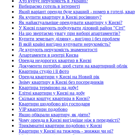
Хто купує нерухомість в Україні?
Вибираємо готель в інтернеті
Який варіант оренди буде кращий - номер в готелі, квар
Як купити квартиру в Києві росіянину?
Як найактуальніше орендувати квартиру у Києві?
У Києві планують побудувати діловий район "Сіті"
На що звертаємо увагу при виборі апартаментів?
Купити земельну ділянку - вигідно і без проблем
В якій країні вигідно купувати нерухомість?
Де купують нерухомість знаменитості
Апартаменти в центрі Києва
Оренда недорогих квартир в Києві
Документи потрібні, щоб стати на квартирний облік
Квартира студіо і її фото
Оренда квартири у Києві на Новий рік
Зніму квартиру в Києві без посередників
Квартира терміново на добу!
Елітні квартири у Києві на добу
Скільки коштує квартира в Києві?
Квартири щодобово від господаря
VIP квартири подобово
Якщо обікрали квартиру, як діяти?
Чому оренда в Києві вигідніше ніж в передмісті?
Трикімнатні квартири подобово у Києві
Квартири у Києві на тиждень - знижки чи ні?