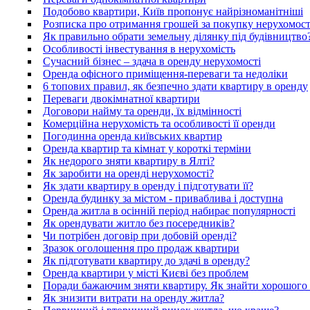
Подобово квартири, Київ пропонує найрізноманітніші
Розписка про отримання грошей за покупку нерухомост
Як правильно обрати земельну ділянку під будівництво
Особливості інвестування в нерухомість
Сучасний бізнес – здача в оренду нерухомості
Оренда офісного приміщення-переваги та недоліки
6 топових правил, як безпечно здати квартиру в оренду
Переваги двокімнатної квартири
Договори найму та оренди, їх відмінності
Комерційна нерухомість та особливості її оренди
Погодинна оренда київських квартир
Оренда квартир та кімнат у короткі терміни
Як недорого зняти квартиру в Ялті?
Як заробити на оренді нерухомості?
Як здати квартиру в оренду і підготувати її?
Оренда будинку за містом - приваблива і доступна
Оренда житла в осінній період набирає популярності
Як орендувати житло без посередників?
Чи потрібен договір при добовій оренді?
Зразок оголошення про продаж квартири
Як підготувати квартиру до здачі в оренду?
Оренда квартири у місті Києві без проблем
Поради бажаючим зняти квартиру. Як знайти хорошого
Як знизити витрати на оренду житла?