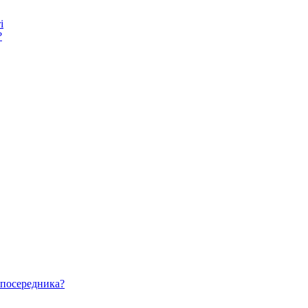
і
?
 посередника?