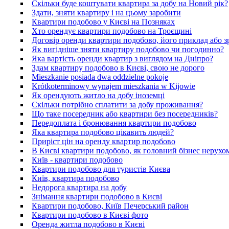
Скільки буде коштувати квартира за добу на Новий рік?
Здати, зняти квартиру і на цьому заробити
Квартири подобово у Києві на Позняках
Хто орендує квартири подобово на Троєщині
Договір оренди квартири подобово, його приклад або з
Як вигідніше зняти квартиру подобово чи погодинно?
Яка вартість оренди квартир з виглядом на Дніпро?
Здам квартиру подобово в Києві, свою не дорого
Mieszkanie posiada dwa oddzielne pokoje
Krótkoterminowy wynajem mieszkania w Kijowie
Як орендують житло на добу іноземці
Скільки потрібно сплатити за добу проживання?
Що таке посередник або квартири без посередників?
Передоплата і бронювання квартири подобово
Яка квартира подобово цікавить людей?
Приріст цін на оренду квартир подобово
В Києві квартири подобово, як головний бізнес нерухо
Київ - квартири подобово
Квартири подобово для туристів Києва
Київ, квартира подобово
Недорога квартира на добу
Знімання квартири подобово в Києві
Квартири подобово, Київ Печерський район
Квартири подобово в Києві фото
Оренда житла подобово в Києві