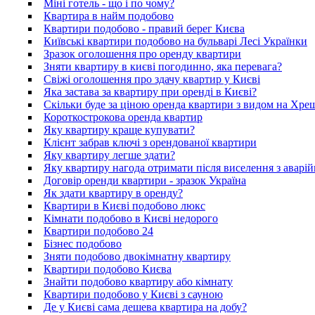
Міні готель - що і по чому?
Квартира в найм подобово
Квартири подобово - правий берег Києва
Київські квартири подобово на бульварі Лесі Українки
Зразок оголошення про оренду квартири
Зняти квартиру в києві погодинно, яка перевага?
Свіжі оголошення про здачу квартир у Києві
Яка застава за квартиру при оренді в Києві?
Скільки буде за ціною оренда квартири з видом на Хре
Короткострокова оренда квартир
Яку квартиру краще купувати?
Клієнт забрав ключі з орендованої квартири
Яку квартиру легше здати?
Яку квартиру нагода отримати після виселення з аварі
Договір оренди квартири - зразок Україна
Як здати квартиру в оренду?
Квартири в Києві подобово люкс
Кімнати подобово в Києві недорого
Квартири подобово 24
Бізнес подобово
Зняти подобово двокімнатну квартиру
Квартири подобово Києва
Знайти подобово квартиру або кімнату
Квартири подобово у Києві з сауною
Де у Києві сама дешева квартира на добу?