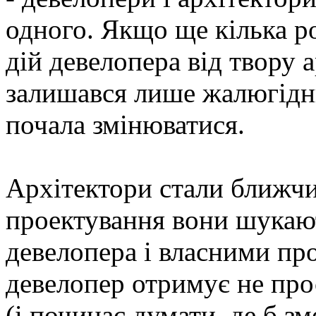
одного. Якщо ще кілька р
дій девелопера від твору 
залишався лише жалюгідни
почала змінюватися.
Архітектори стали ближчим
проектування вони шукаю
девелопера і власними пр
девелопер отримує не пр
(і починає думати, де б з