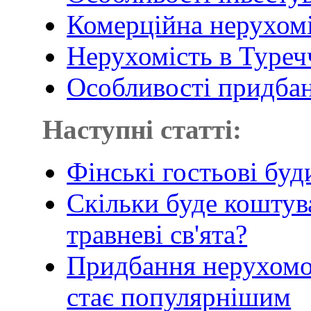
Комерційна нерухоміс
Нерухомість в Туречч
Особливості придба
Наступні статті:
Фінські гостьові буд
Скільки буде коштув
травневі св'ята?
Придбання нерухомос
стає популярнішим