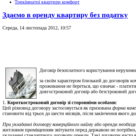
Трикімнатні квартири комфорт
Здаємо в оренду квартиру без податку
Середа, 14 листопада 2012, 10:57
Договір безоплатного користування нерухом
за своїм характером близький до договорів к
проживання не береться, що означає - платити
довгостроковий договір або безстроковий дог
1.
Короткостроковий договір зі сторонніми особами
:
Цей різновид договору застосовується як прихована
форма коме
становити від трьох до шести місяців, після закінчення якого до
При укладанні договору комерційного найм
у або оренди необхідн
житловим приміщенням звітувати перед державою не потрібно, ал
укладанні стандартного договору оренди. Такі договори часто ви