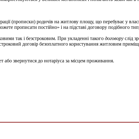
страції (прописки) родичів на житлову площу, що перебуває у вл
жете прописати постійно» і на підставі договору подібного тип
овими так і безстроковим. При укладенні такого
договору
слід зр
езстроковий договір безоплатного користування житловим примі
т або звернутися до нотаріуса за місцем проживання.