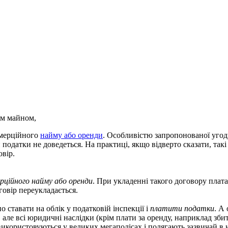
им майном,
омерційного
найму або оренди
. Особливістю запропонованої угод
 податки не доведеться. На практиці, якщо відверто сказати, так
овір.
рційного найму або оренди
. При укладенні такого договору плата 
говір переукладається.
о ставати на облік у податковій інспекції і
платити податки
. А
е всі юридичні наслідки (крім плати за оренду, наприклад збито
користовуються у великих мегаполісах і полягають зазвичай в нот