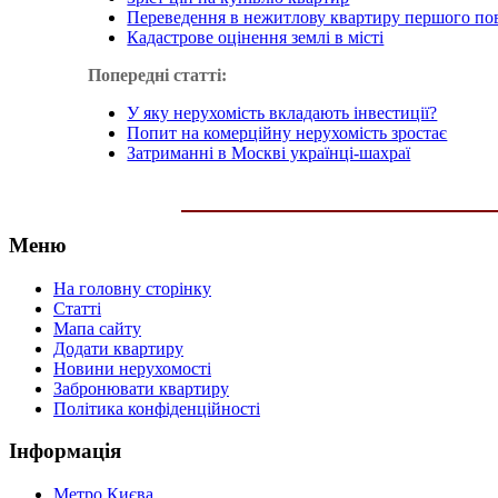
Переведення в нежитлову квартиру першого по
Кадастрове оцінення землі в місті
Попередні статті:
У яку нерухомість вкладають інвестиції?
Попит на комерційну нерухомість зростає
Затриманні в Москві українці-шахраї
Меню
На головну сторінку
Статті
Мапа сайту
Додати квартиру
Новини нерухомості
Забронювати квартиру
Політика конфіденційності
Інформація
Метро Києва