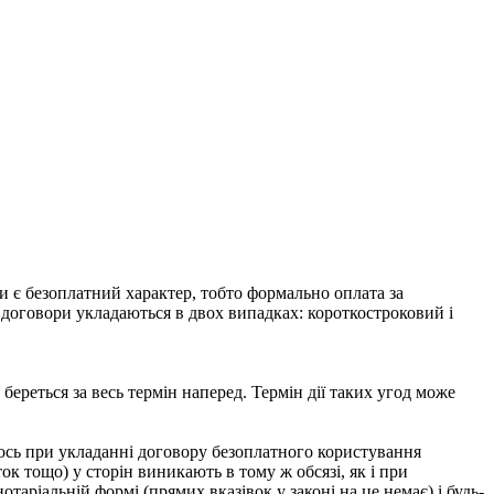
и є безоплатний характер, тобто формально оплата за
і договори укладаються в двох випадках: короткостроковий і
береться за весь термін наперед. Термін дії таких угод може
 ось при укладанні договору безоплатного користування
к тощо) у сторін виникають в тому ж обсязі, як і при
аріальній формі (прямих вказівок у законі на це немає) і будь-