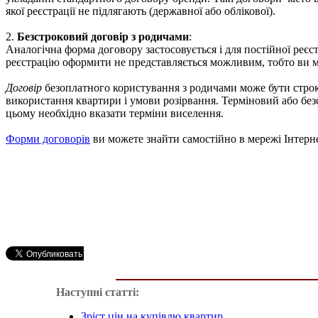
якої реєстрації не підлягають (державної або облікової).
2.
Безстроковий договір з родичами
:
Аналогічна форма договору застосовується і для постійної реє
реєстрацію оформити не представляється можливим, тобто ви мо
Договір
безоплатного користування з родичами може бути строк
використання квартири і умови розірвання. Терміновий або б
цьому необхідно вказати терміни виселення.
Форми договорів
ви можете знайти самостійно в мережі Інтерне
Наступні статті:
Зріст цін на купівлю квартир