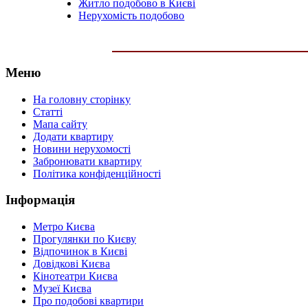
Житло подобово в Києві
Нерухомість подобово
Меню
На головну сторінку
Статті
Мапа сайту
Додати квартиру
Новини нерухомості
Забронювати квартиру
Політика конфіденційності
Інформація
Метро Києва
Прогулянки по Києву
Відпочинок в Києві
Довідкові Києва
Кінотеатри Києва
Музеї Києва
Про подобові квартири