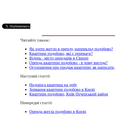
Читайте також:
Як здати житло в оренду, наприклад подобово?
Квартири подобово, які є переваги?
Відень - місто орендарів в Європі
Оренда квартири подобово - в чому вигода?
Оголошення про продаж квартири: як написати
Наступні статті:
Недорога квартира на добу
Знімання квартири подобово в Києві
Квартири подобово, Київ Печерський район
Попередні статті:
Оренда житла подобово в Києві