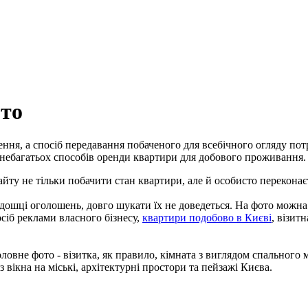
ото
ення, а спосіб передавання побаченого для всебічного огляду пот
 небагатьох способів оренди квартири для добового проживання.
йту не тільки побачити стан квартири, але й особисто перекона
дошці оголошень, довго шукати їх не доведеться. На фото можна 
сіб реклами власного бізнесу,
квартири подобово в Києві
, візит
ловне фото - візитка, як правило, кімната з виглядом спального м
з вікна на міські, архітектурні простори та пейзажі Києва.