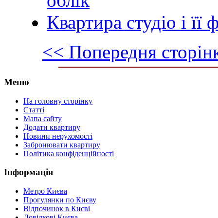
облік
Квартира студіо і її 
<< Попередня сторін
Меню
На головну сторінку
Статті
Мапа сайту
Додати квартиру
Новини нерухомості
Забронювати квартиру
Політика конфіденційності
Інформація
Метро Києва
Прогулянки по Києву
Відпочинок в Києві
Довідкові Києва