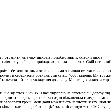
не потрапити на вудку шахраїв потрібно знати, як вони діють.
 наївних українців і приїжджих, на здачі квартир. Свій негарни
ервісі з безкоштовними оголошеннями знайшли ось таке оголошен
омент в середньому орендна ставка від 4000 гривень. Ми тут ж
Стельмаха, 10а, для укладення договору. Ми не відкладаючи справ
 що здається, ніби як, я вас підхоплю на автомобілі і довезу під
и підписати, і десь через кілька годин відключила телефон взагалі
шила забрати гроші, мені дали можливість написати заяву, ніби 
кілька годин співробітник цієї компанії скинув мені СМС-ку: гр