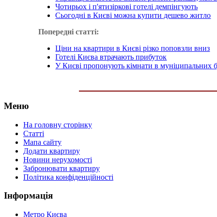
Чотирьох і п'ятизіркові готелі демпінгують
Сьогодні в Києві можна купити дешево житло
Попередні статті:
Ціни на квартири в Києві різко поповзли вниз
Готелі Києва втрачають прибуток
У Києві пропонують кімнати в муніципальних б
Меню
На головну сторінку
Статті
Мапа сайту
Додати квартиру
Новини нерухомості
Забронювати квартиру
Політика конфіденційності
Інформація
Метро Києва