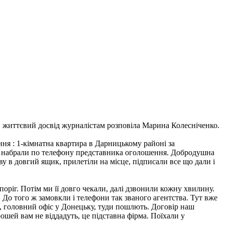
й життєвий досвід журналістам розповіла Марина Колесніченко.
ня : 1-кімнатна квартира в Дарницькому районі за
е набрали по телефону представника оголошення. Добродушна
у в довгий ящик, прилетіли на місце, підписали все що дали і
 поріг. Потім ми її довго чекали, далі дзвонили кожну хвилину.
. До того ж замовкли і телефони так званого агентства. Тут вже
як, головний офіс у Донецьку, туди пошлють. Договір наш
ошей вам не віддадуть, це підставна фірма. Поїхали у