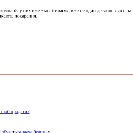
компанія у них вже «засвітилася», вже не один десяток заяв є на 
никають покарання.
, щоб продати?
ідбудеться здача будинку