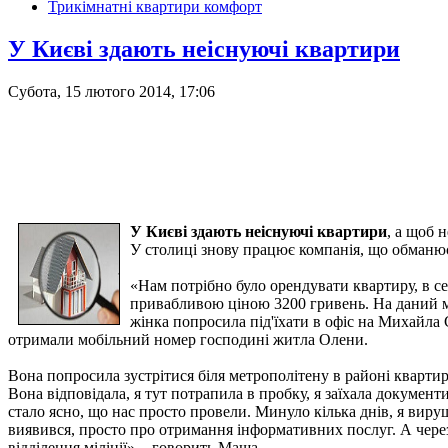
Трикімнатні квартири комфорт
У Києві здають неіснуючі квартири
Субота, 15 лютого 2014, 17:06
У Києві здають неіснуючі квартири
, а щоб 
У столиці знову працює компанія, що обманює
«Нам потрібно було орендувати квартиру, в с
привабливою ціною 3200 гривень. На даний м
жінка попросила під'їхати в офіс на Михайла 
отримали мобільний номер господині житла Олени.
Вона попросила зустрітися біля метрополітену в районі квартири,
Вона відповідала, я тут потрапила в пробку, я заїхала документ
стало ясно, що нас просто провели. Минуло кілька днів, я виру
виявився, просто про отримання інформативних послуг. А через 
відділення міліції», - говорить Маша.