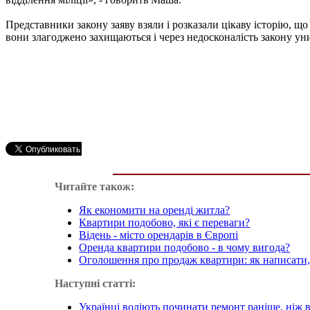
Представники закону заяву взяли і розказали цікаву історію, що 
вони злагоджено захищаються і через недосконалість закону у
Читайте також:
Як економити на оренді житла?
Квартири подобово, які є переваги?
Відень - місто орендарів в Європі
Оренда квартири подобово - в чому вигода?
Оголошення про продаж квартири: як написати
Наступні статті:
Українці воліють починати ремонт раніше, ніж в