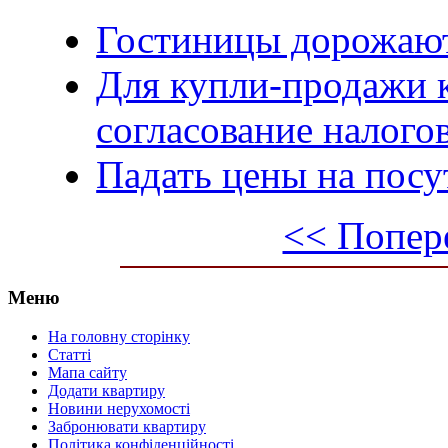
Гостиницы дорожают
Для купли-продажи 
согласование налого
Падать цены на посу
<< Попере
Меню
На головну сторінку
Статті
Мапа сайту
Додати квартиру
Новини нерухомості
Забронювати квартиру
Політика конфіденційності