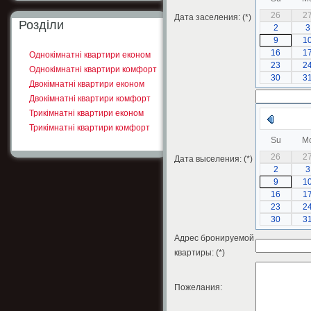
26
2
Дата заселения: (*)
Розділи
2
3
9
1
16
1
Однокімнатні квартири економ
23
2
Однокімнатні квартири комфорт
30
3
Двокімнатні квартири економ
Двокімнатні квартири комфорт
Трикімнатні квартири економ
Трикімнатні квартири комфорт
Su
M
26
2
Дата выселения: (*)
2
3
9
1
16
1
23
2
30
3
Адрес бронируемой
квартиры: (*)
Пожелания: