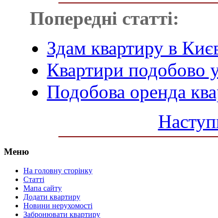
Попередні статті:
Здам квартиру в Киє
Квартири подобово у
Подобова оренда кв
Наступ
Меню
На головну сторінку
Статті
Мапа сайту
Додати квартиру
Новини нерухомості
Забронювати квартиру