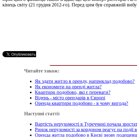
кінець світу (21 грудня 2012-го). Перед цим був справжній вибу
Читайте також:
Як здати житло в оренду, наприклад подобово?
Як економити на оренді житла?
Квартири подобово, які є переваги?
Відень - місто орендарів в Європі
Оренда квартири подобово - в чому вигода?
Наступні статті:
Вартість нерухомості в Туреччині почала зроста
Ринок нерухомості за кордоном реагує на події в
Оренда житла подобово в Києві знову подешев