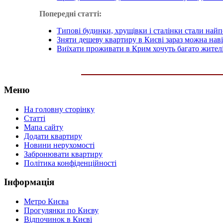
Попередні статті:
Типові будинки, хрущівки і сталінки стали на
Зняти дешеву квартиру в Києві зараз можна наві
Виїхати проживати в Крим хочуть багато жител
Меню
На головну сторінку
Статті
Мапа сайту
Додати квартиру
Новини нерухомості
Забронювати квартиру
Політика конфіденційності
Інформація
Метро Києва
Прогулянки по Києву
Відпочинок в Києві