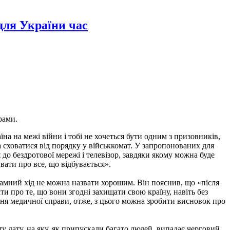
для України час
рами.
на на межі війни і тобі не хочеться бути одним з призовників,
сховатися від порядку у військкомат. У запропонованих для
до бездротової мережі і телевізор, завдяки якому можна буде
ати про все, що відбувається».
кламний хід не можна назвати хорошим. Він пояснив, що «після
ти про те, що вони згодні захищати свою країну, навіть без
ння медичної справи, отже, з цього можна зробити висновок про
ту дату, на яку, як припускали багато людей, випадає черговий