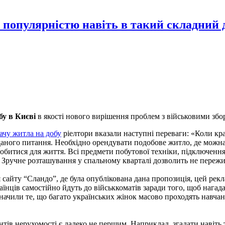
 популярністю навіть в такий складний 
бу в Києві
в якості нового вирішення проблем з військовими збо
ачу житла на добу
ріелтори вказали наступні переваги: «Коли краї
ного питання. Необхідно орендувати подобове житло, де можна 
добитися для життя. Всі предмети побутової техніки, підключення 
 Зручне розташування у спальному кварталі дозволить не пережив
я сайту “Сландо”, де була опублікована дана пропозиція, цей ре
їнців самостійно йдуть до військкоматів заради того, щоб нагада
значили те, що багато українських жінок масово проходять навча
ентів нерухомості є далеко не першим. Наприклад, згадати навіть 