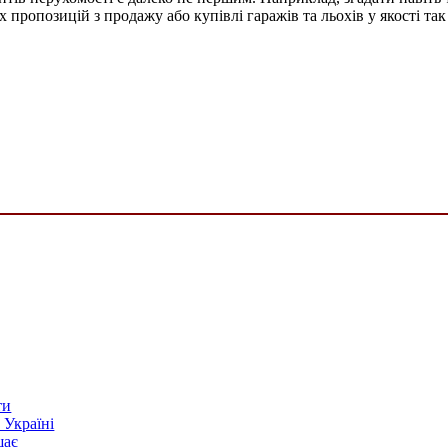
х пропозицій з продажу або купівлі гаражів та льохів у якості т
ти
 Україні
шає