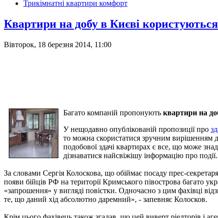
Трикімнатні квартири комфорт
Квартири на добу в Києві користуються
Вівторок, 18 березня 2014, 11:00
Багато компаній пропонують
квартири на до
У нещодавно опублікованій пропозиції про
зд
то можна скористатися зручним вирішенням да
подобової здачі квартирах є все, що може зна
дізнаватися найсвіжішу інформацію про події.
За словами Сергія Колоскова, що обіймає посаду прес-секретар
появи бійців РФ на території Кримського півострова багато укра
«запрошення» у вигляді повістки. Одночасно з цим фахівці від
те, що даний хід абсолютно даремний», - запевняє Колосков.
Крім цього фахівець також згадав, що цей виверт ріелторів і аг