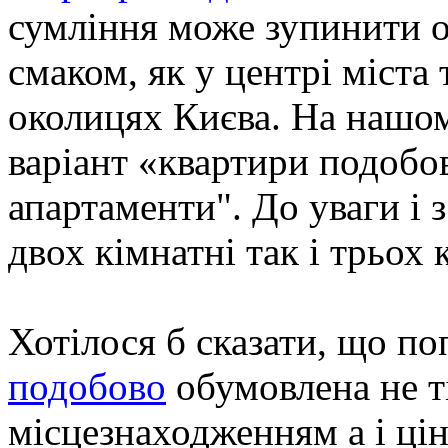
сумління може зупинити о
смаком, як у центрі міста 
околицях Києва. На нашом
варіант «квартири подобов
апартаменти". До уваги і 
двох кімнатні так і трьох 
Хотілося б сказати, що п
подобово
обумовлена не т
місцезнаходженням а і ці