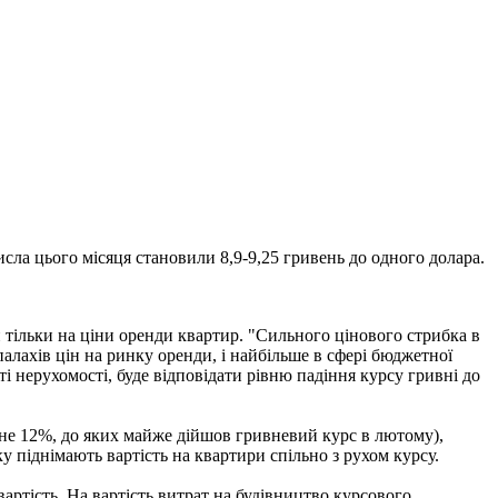
исла цього місяця становили 8,9-9,25 гривень до одного долара.
 тільки на ціни оренди квартир. "Сильного цінового стрибка в
алахів цін на ринку оренди, і найбільше в сфері бюджетної
сті нерухомості, буде відповідати рівню падіння курсу гривні до
 не 12%, до яких майже дійшов гривневий курс в лютому),
ку піднімають вартість на квартири спільно з рухом курсу.
вартість. На вартість витрат на будівництво курсового