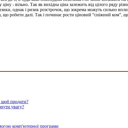
ціну - вільно. Так як вихідна ціна залежить від цілого ряду різн
изики, однак і ризик розстрочок, що зокрема можуть сильно впли
, що робити далі. Так і починає рости ціновий “сніжний ком”, що 
, щоб продати?
рнути увагу?
омогою комп'ютерної програми