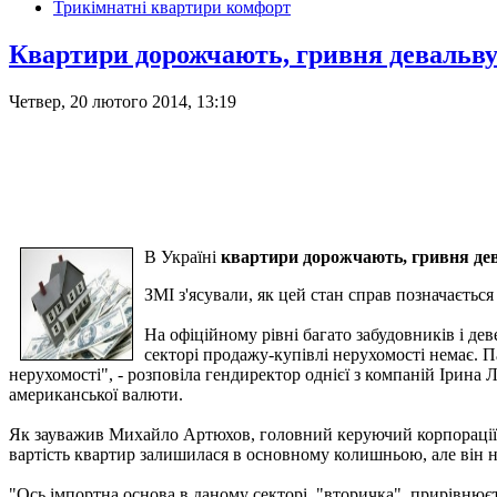
Трикімнатні квартири комфорт
Квартири дорожчають, гривня девальву
Четвер, 20 лютого 2014, 13:19
В Україні
квартири дорожчають, гривня де
ЗМІ з'ясували, як цей стан справ позначається
На офіційному рівні багато забудовників і де
секторі продажу-купівлі нерухомості немає. 
нерухомості", - розповіла гендиректор однієї з компаній Ірина Л
американської валюти.
Як зауважив Михайло Артюхов, головний керуючий корпорації R
вартість квартир залишилася в основному колишньою, але він не 
"Ось імпортна основа в даному секторі, "вторичка", прирівнюєть