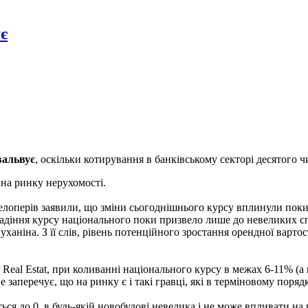
є
вальвує
, оскільки котирування в банківському секторі десятого ч
 на ринку нерухомості.
велоперів заявили, що зміни сьогоднішнього курсу вплинули поки
Падіння курсу національного поки призвело лише до невеликих сп
уханіна. З її слів, рівень потенційного зростання орендної варто
eal Estat, при коливанні національного курсу в межах 6-11% (а
заперечує, що на ринку є і такі гравці, які в терміновому поряд
ся до 0, в будь-якій новобудові невелика і не може впливати на 