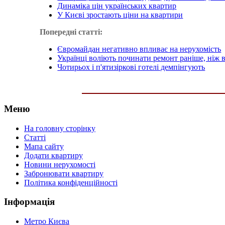
Динаміка цін українських квартир
У Києві зростають ціни на квартири
Попередні статті:
Євромайдан негативно впливає на нерухомість
Українці воліють починати ремонт раніше, ніж в
Чотирьох і п'ятизіркові готелі демпінгують
Меню
На головну сторінку
Статті
Мапа сайту
Додати квартиру
Новини нерухомості
Забронювати квартиру
Політика конфіденційності
Інформація
Метро Києва