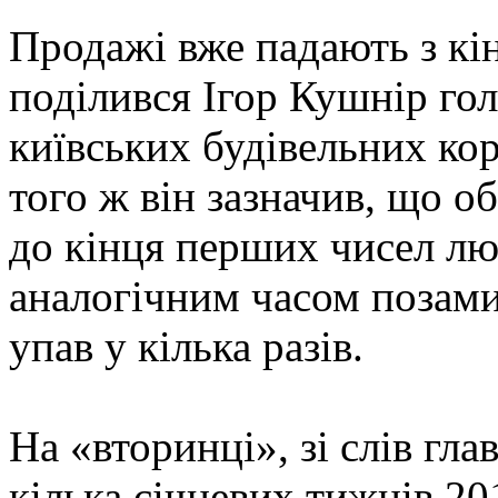
Продажі вже падають з кі
поділився Ігор Кушнір гол
київських будівельних ко
того ж він зазначив, що о
до кінця перших чисел лю
аналогічним часом позами
упав у кілька разів.
На «вторинці», зі слів гл
кілька січневих тижнів 2