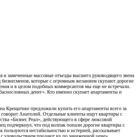
ция и замеченные массовые отъезды высшего руководящего звена
д бизнесменов, которые с огромным желанием скупают дорогие
ния и в целом подобных коммерсантов мы еще не встречали.
ит баснословных денег». Кто именно скупает апартаменты и
 на Крещатике предложили купить его апартаменты всего за
ли, говорит Анатолий. Отдельные клиенты ищут квартиры с
тства «Бизнес Реал», действующего в сфере люксовой
ец подчеркнул, что под колпак попали дорогие квартиры с
 пользуются нестабильностью и истерией, рассказывает
 с удовольствием продают их по заниженной цене».