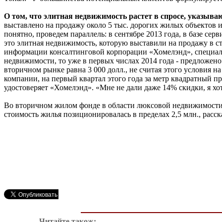
О том, что элитная недвижимость растет в спросе, указыв
выставлено на продажу около 5 тыс. дорогих жилых объектов и 
понятно, проведем параллель: в сентябре 2013 года, в базе се
это элитная недвижимость, которую выставили на продажу в ст
информации консалтинговой корпорации «Хомелэнд», специали
недвижимости, то уже в первых числах 2014 года - предложен
вторичном рынке равна 3 000 долл., не считая этого условия 
компании, на первый квартал этого года за метр квадратный пр
удостоверяет «Хомелэнд». «Мне не дали даже 14% скидки, я хо
Во вторичном жилом фонде в области люксовой недвижимости ес
стоимость жилья позиционировалась в пределах 2,5 млн., расс
Читайте також: