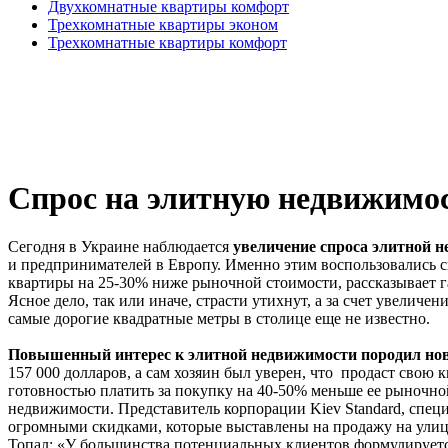
Двухкомнатные квартиры комфорт
Трехкомнатные квартиры эконом
Трехкомнатные квартиры комфорт
Спрос на элитную недвижимос
Сегодня в Украине наблюдается
увеличение спроса элитной 
и предпринимателей в Европу. Именно этим воспользовались с
квартиры на 25-30% ниже рыночной стоимости, рассказывает 
Ясное дело, так или иначе, страсти утихнут, а за счет увелич
самые дорогие квадратные метры в столице еще не известно.
Повышенный интерес к элитной недвижимости породил нов
157 000 долларов, а сам хозяин был уверен, что продаст свою
готовностью платить за покупку на 40-50% меньше ее рыночно
недвижимости. Представитель корпорации Kiev Standard, спец
огромными скидками, которые выставлены на продажу на улице
Топал: «У большинства потенциальных клиентов формулируетс