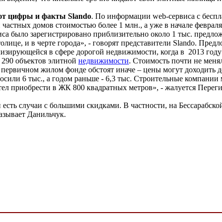
ают цифры и факты Slando
. По информации web-сервиса с бесп
частных домов стоимостью более 1 млн., а уже в начале февраля
рвиса было зарегистрировано приблизительно около 1 тыс. предло
олице, и в черте города», - говорят представители Slando. Пре
зирующейся в сфере дорогой недвижимости, когда в 2013 году 
о 290 объектов элитной
недвижимости
. Стоимость почти не меня
на первичном жилом фонде обстоят иначе – цены могут доходить 
осили 6 тыс., а годом раньше - 6,3 тыс. Строительные компании
тел приобрести в ЖК 800 квадратных метров», - жалуется Перег
ть случаи с большими скидками. В частности, на Бессарабской 
казывает Данильчук.