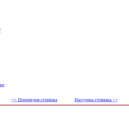
?
ине
<< Попередня сторінка
Наступна сторінка >>