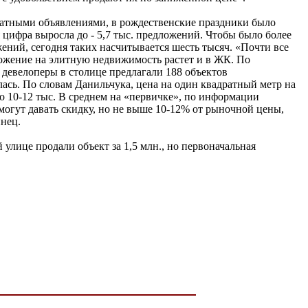
латными объявлениями, в рождественские праздники было
 цифра выросла до - 5,7 тыс. предложений. Чтобы было более
жений, сегодня таких насчитывается шесть тысяч. «Почти все
дложение на элитную недвижимость растет и в ЖК. По
девелоперы в столице предлагали 188 объектов
лась. По словам Данильчука, цена на один квадратный метр на
до 10-12 тыс. В среднем на «первичке», по информации
 могут давать скидку, но не выше 10-12% от рыночной цены,
инец.
улице продали объект за 1,5 млн., но первоначальная