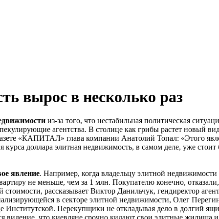
ть вырос в несколько раз
недвижимости
из-за того, что нестабильная политическая ситуа
пекулирующие агентства. В столице как грибы растет новый ви
газете «КАПИТАЛ» глава компании Анатолий Топал: «Этого явле
ения курса доллара элитная недвижимость, в самом деле, уже сто
ое явление
. Например, когда владельцу элитной недвижимости
 квартиру не меньше, чем за 1 млн. Покупателю конечно, отказа
й стоимости, рассказывает Виктор Данильчук, гендиректор аген
иализирующейся в секторе элитной недвижимости, Олег Перегин
 Институтской. Перекупщики не откладывая дело в долгий ящик
я видение, что киевляне срочно кидают свои элитные жилища и