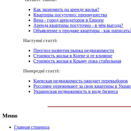
Как экономить на аренде жилья?
Квартиры посуточно: преимущества
Вена - город арендаторов в Европе
Аренда квартиры посуточно - в чём выгода?
Объявление о продаже квартиры - как написать
Наступні статті:
Прогноз развития рынка недвижимости
Стоимость жилья в Киеве и ее влияние
Стоимость жилья в Крыму пока стабильная
Попередні статті:
Киевская недвижимость ожидает перевыборов
Россияне переживают за свои квартиры в Укра
Украинская недвижимость в виде бизнеса
Меню
Главная страница