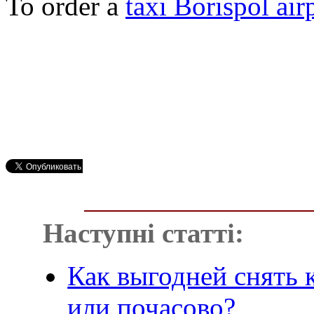
To order a
taxi Borispol air
Наступні статті:
Как выгодней снять 
или почасово?