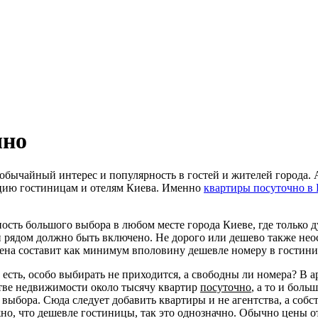
чно
еобычайный интерес и популярность в гостей и жителей города.
цию гостиницам и отелям Киева. Именно
квартиры посуточно в
ность большого выбора в любом месте города Киеве, где только
 и рядом должно быть включено. Не дорого или дешево также не
ена составит как минимум вполовину дешевле номеру в гостини
то есть, особо выбирать не приходится, а свободны ли номера? 
стве недвижимости около тысячу квартир
посуточно
, а то и боль
выбора. Сюда следует добавить квартиры и не агентства, а собс
но, что дешевле гостиницы, так это однозначно. Обычно цены от