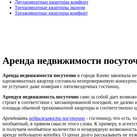
Двухкомнатные квартиры комфорт
Трехкомнатные квартиры эконом
Трехкомнатные квартиры комфорт
Аренда недвижимости посуто
Аренда недвижимости посуточно
в городе Киеве зав
оевала н
однокомнатных квартир составила неопровержимую конкурен
не уступают даже номерам с пятизвездочных гостиниц.
Арендуя недвижимость посуточно
само за собой дает возмож
строит в соответствии с запланированной поездкой, не далеко
площадь обычной трехкомнатной квартиры и соответственно ц
Арендовать
недвижимость посуточно
- гостиницу, что есть, 
необъятный, в прямом смысле этого слова. К примеру, в агент
и получаем необъятное количество и незаурядную возможность 
аренду небольшую копейку. О ценах долго рассказывать не нуж