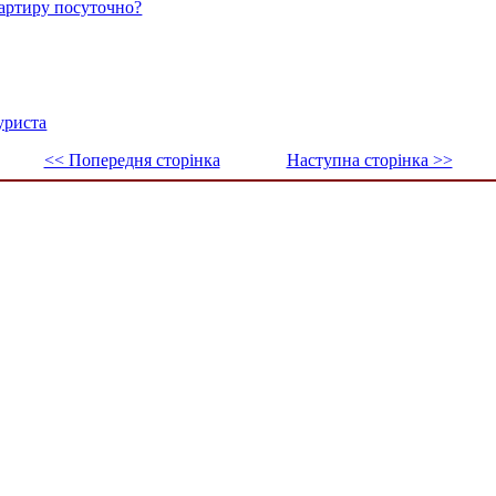
вартиру посуточно?
уриста
<< Попередня сторінка
Наступна сторінка >>