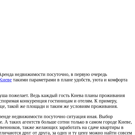
 Аренда недвижимости посуточно, в первую очередь
 Киеве
такими параметрами в плане удобств, уюта и комфорта
 душа пожелает. Ведь каждый гость Киева планы проживания
оспоримая конкуренция гостиницам и отелям. К примеру,
це, такой же площади и таким же условиям проживания.
В аренде недвижимости посуточно ситуация иная. Выбор
ше. А таких агентств больше сотни только в самом городе Киеве,
твенников, также желающих заработать на сдаче квартиры в
личаются друг от друга, за одну и ту цену можно найти совсем