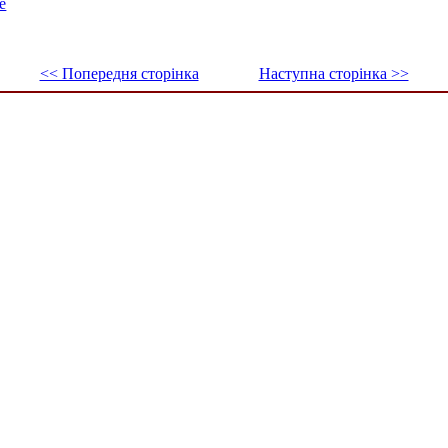
е
<< Попередня сторінка
Наступна сторінка >>