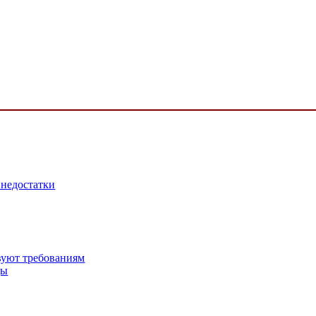
 недостатки
вуют требованиям
цы